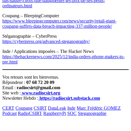
pas-dautre-choix-que-daugmenter-les-prix-de-ses-petits-
ordinateurs.html
Coupang – BleepingComputer
https://www.bleepingcomputer.com/news/security/retail-giant-
coupang-suffers-data-breach-impacting-337-million-people/
Stéganographie – CyberPress
https://cyberpress.org/advanced-steganography/
Inde / Applications imposées – The Hacker News
https://thehackernews.com/2025/12/india-orders-phone-makers-to-
pre.html
Vos retours sont les bienvenus.
Répondeur :
07 68 72 20 09
Email :
radiocsirt@gmail.com
Site web :
www.radiocsirt.org
Newsletter Hebdo :
https://radiocsirt.substack.com
CERT
Coupang
CSIRT
DataLeak
Inde
Marc Frédéric GOMEZ
Podcast
RadioCSIRT
RaspberryPi
SOC
Steganographie