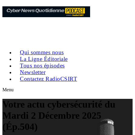
Qui sommes nous
La Ligne Éditoriale
Tous nos épisodes
Newsletter
Contactez RadioCSIRT
Menu
Votre actu cybersécurité du
Mardi 2 Décembre 2025
(Ép.504)