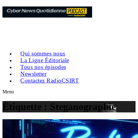
Qui sommes nous
La Ligne Éditoriale
Tous nos épisodes
Newsletter
Contactez RadioCSIRT
Menu
Étiquette :
Steganographie