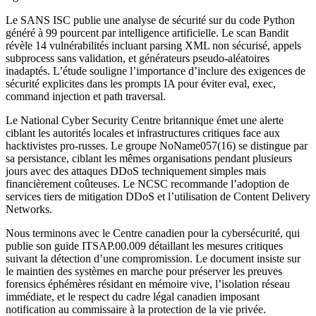
Le SANS ISC publie une analyse de sécurité sur du code Python
généré à 99 pourcent par intelligence artificielle. Le scan Bandit
révèle 14 vulnérabilités incluant parsing XML non sécurisé, appels
subprocess sans validation, et générateurs pseudo-aléatoires
inadaptés. L’étude souligne l’importance d’inclure des exigences de
sécurité explicites dans les prompts IA pour éviter eval, exec,
command injection et path traversal.
Le National Cyber Security Centre britannique émet une alerte
ciblant les autorités locales et infrastructures critiques face aux
hacktivistes pro-russes. Le groupe NoName057(16) se distingue par
sa persistance, ciblant les mêmes organisations pendant plusieurs
jours avec des attaques DDoS techniquement simples mais
financièrement coûteuses. Le NCSC recommande l’adoption de
services tiers de mitigation DDoS et l’utilisation de Content Delivery
Networks.
Nous terminons avec le Centre canadien pour la cybersécurité, qui
publie son guide ITSAP.00.009 détaillant les mesures critiques
suivant la détection d’une compromission. Le document insiste sur
le maintien des systèmes en marche pour préserver les preuves
forensics éphémères résidant en mémoire vive, l’isolation réseau
immédiate, et le respect du cadre légal canadien imposant
notification au commissaire à la protection de la vie privée.