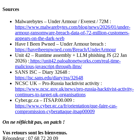
Sources
Malwarebytes – Under Armour / Everest / 72M :
https://www.malwarebytes.com/blog/news/2026/01/under-
armour-ransomware-breach-data-of-72-million-customers-
appears-on-the-dark-web
Have I Been Pwned – Under Armour breach :
https://haveibeenpwned.com/Breach/UnderArmour
Unit 42 – Runtime assembly + LLM phishing JS (22 Jan
2026) :
https://unit42.paloaltonetworks.com/real-time-
malicious-javascript-through-llms/
SANS ISC – Diary 32648 :
https://isc.sans.edu/diary/rss/32648
NCSC UK – Pro-Russia hacktivist activity :
https://www.ncsc.gov.uk/news/pro-russia-hacktivist-activity-
continues-to-target-uk-organisations
Cyber.gc.ca – ITSAP.00.009 :
https://www.cyber.gc.ca/fr/orientation/que-faire-cas-
compromission-cyberattaque-itsap00009
On ne réfléchit pas, on patch !
Vos retours sont les bienvenus.
Répondeur : 07 68 72 20 09