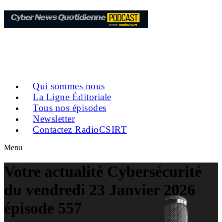
Qui sommes nous
La Ligne Éditoriale
Tous nos épisodes
Newsletter
Contactez RadioCSIRT
Menu
Votre actualité Cybersécurité
du vendredi 23 Janvier 2026
épisode 557