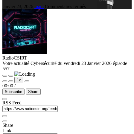
janvier 23, 2026
marc
Commentaires fermés
RadioCSIRT
Votre actualité Cybersécurité du vendredi 23 Janvier 2026 épisode
557
1x
00:00
/
Subscribe
Share
RSS Feed
Share
Link