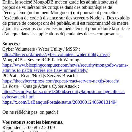
Enfin, la société MongoDB met en garde les administrateurs à
propos de vulnérabilités critiques dans des bibliothèques de
l’écosystème (notamment Mongoose) qui pourraient permettre
l’exécution de code à distance sur des serveurs Node.js. Des exploits
de preuve de concept ont été publiés, et il est recommandé de mettre
à jour les versions concernées immédiatement pour réduire la surface
d’attaque dans les applications dépendantes de ces composants.
Sources :
Cyber Volunteers / Water Utility / MSSP :
https://therecord.media/cyber-volunteer-water-utility-mssp
MongoDB – Severe RCE Patch Warning :
https://www.bleepingcomputer.com/news/security/mongodb-warns-
admins-to-patch-severe-rce-flaw-immediately/
PCPcat – React/Next.js Servers Breach :
https://thecyberexpress.com/pcpcat-react-servers-nextjs-breach/
La Poste – Outage After a Cyber Attack :
https://securityaffairs.com/186064/security/la-poste-outage-after-a-
cyber-attack.html
https://x.com/LaBanquePostale/status/2003001246698131494
On ne réfléchit pas, on patch !
Vos retours sont les bienvenus.
Répondeur : 07 68 72 20 09