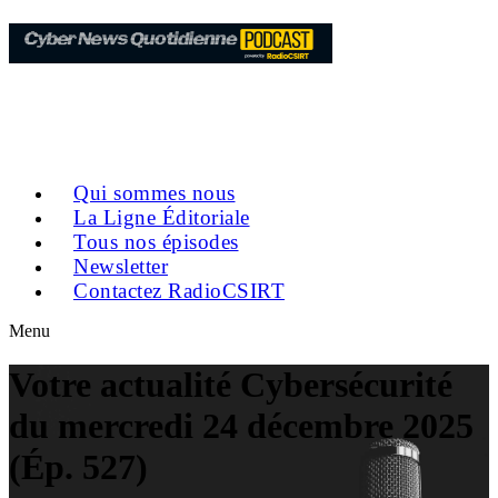
Qui sommes nous
La Ligne Éditoriale
Tous nos épisodes
Newsletter
Contactez RadioCSIRT
Menu
Votre actualité Cybersécurité
du mercredi 24 décembre 2025
(Ép. 527)