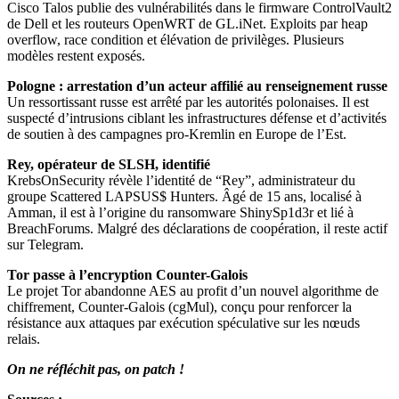
Cisco Talos publie des vulnérabilités dans le firmware ControlVault2
de Dell et les routeurs OpenWRT de GL.iNet. Exploits par heap
overflow, race condition et élévation de privilèges. Plusieurs
modèles restent exposés.
Pologne : arrestation d’un acteur affilié au renseignement russe
Un ressortissant russe est arrêté par les autorités polonaises. Il est
suspecté d’intrusions ciblant les infrastructures défense et d’activités
de soutien à des campagnes pro-Kremlin en Europe de l’Est.
Rey, opérateur de SLSH, identifié
KrebsOnSecurity révèle l’identité de “Rey”, administrateur du
groupe Scattered LAPSUS$ Hunters. Âgé de 15 ans, localisé à
Amman, il est à l’origine du ransomware ShinySp1d3r et lié à
BreachForums. Malgré des déclarations de coopération, il reste actif
sur Telegram.
Tor passe à l’encryption Counter-Galois
Le projet Tor abandonne AES au profit d’un nouvel algorithme de
chiffrement, Counter-Galois (cgMul), conçu pour renforcer la
résistance aux attaques par exécution spéculative sur les nœuds
relais.
On ne réfléchit pas, on patch !