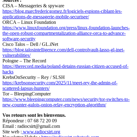
Sources :
CISA – Messageries & spyware
https://blog.marcfredericgomez.fr/logiciels-espions-ciblant-les-
applications-de-messagerie-mobile-securisee/
ORCA – Linux Foundation
https://www.linuxfoundation.org/press/linux-foundation-launches-
the-open-robust-compartmentalization-alliance-orca-to-advance-
software-security
Cisco Talos – Dell / GL.iNet
https://blog.talosintelligence.com/dell-controlvault-lasso-gl-inet-
vulnerabilities/
Pologne – The Record
https://therecord.media/poland-detains-russian-citizen-accused-of-
hacks
KrebsOnSecurity – Rey / SLSH
https://krebsonsecurity.com/2025/11/meet-rey-the-admin-of-
scattered-lapsus-hunters/
Tor – BleepingComputer
https://www.bleepingcomputer.com/news/security/tor-switches-to-
new-counter-galois-onion-relay-encryption-algorithm/
Vos retours sont les bienvenus.
Répondeur : 07 68 72 20 09
Email : radiocsirt@gmail.com
Site web :
www.radiocsirt.org