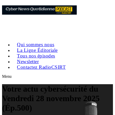
Qui sommes nous
La Ligne Éditoriale
Tous nos épisodes
Newsletter
Contactez RadioCSIRT
Menu
Votre actu cybersécurité du
Vendredi 28 novembre 2025
(Ép.500)