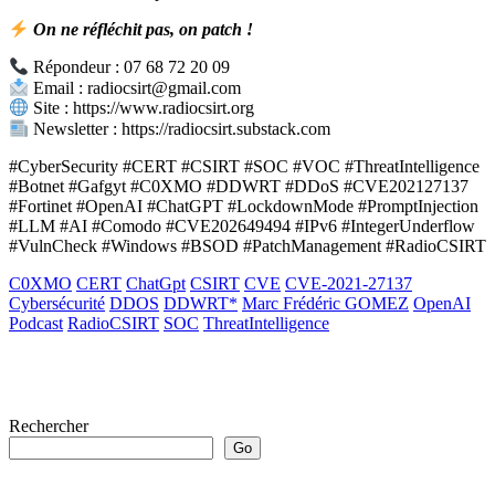
On ne réfléchit pas, on patch !
Répondeur : 07 68 72 20 09
Email : radiocsirt@gmail.com
Site : https://www.radiocsirt.org
Newsletter : https://radiocsirt.substack.com
#CyberSecurity #CERT #CSIRT #SOC #VOC #ThreatIntelligence
#Botnet #Gafgyt #C0XMO #DDWRT #DDoS #CVE202127137
#Fortinet #OpenAI #ChatGPT #LockdownMode #PromptInjection
#LLM #AI #Comodo #CVE202649494 #IPv6 #IntegerUnderflow
#VulnCheck #Windows #BSOD #PatchManagement #RadioCSIRT
C0XMO
CERT
ChatGpt
CSIRT
CVE
CVE-2021-27137
Cybersécurité
DDOS
DDWRT*
Marc Frédéric GOMEZ
OpenAI
Podcast
RadioCSIRT
SOC
ThreatIntelligence
Rechercher
Go