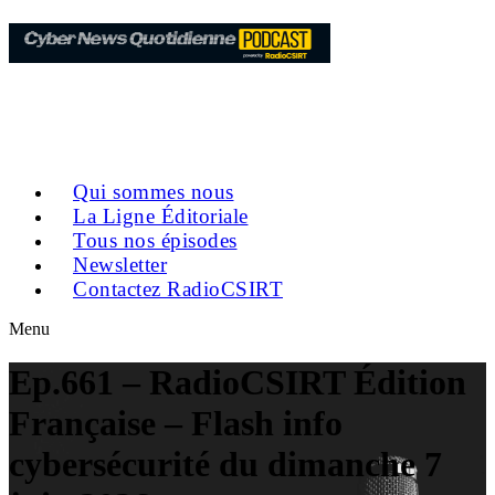
Qui sommes nous
La Ligne Éditoriale
Tous nos épisodes
Newsletter
Contactez RadioCSIRT
Menu
Ep.661 – RadioCSIRT Édition
Française – Flash info
cybersécurité du dimanche 7