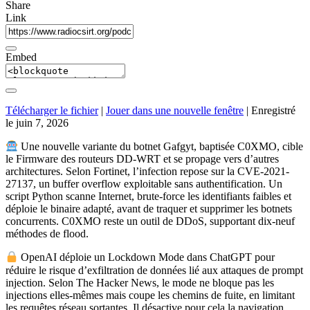
Share
Link
Embed
Télécharger le fichier
|
Jouer dans une nouvelle fenêtre
|
Enregistré
le juin 7, 2026
Une nouvelle variante du botnet Gafgyt, baptisée C0XMO, cible
le Firmware des routeurs DD-WRT et se propage vers d’autres
architectures. Selon Fortinet, l’infection repose sur la CVE-2021-
27137, un buffer overflow exploitable sans authentification. Un
script Python scanne Internet, brute-force les identifiants faibles et
déploie le binaire adapté, avant de traquer et supprimer les botnets
concurrents. C0XMO reste un outil de DDoS, supportant dix-neuf
méthodes de flood.
OpenAI déploie un Lockdown Mode dans ChatGPT pour
réduire le risque d’exfiltration de données lié aux attaques de prompt
injection. Selon The Hacker News, le mode ne bloque pas les
injections elles-mêmes mais coupe les chemins de fuite, en limitant
les requêtes réseau sortantes. Il désactive pour cela la navigation