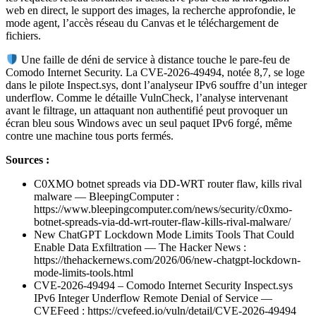
web en direct, le support des images, la recherche approfondie, le
mode agent, l’accès réseau du Canvas et le téléchargement de
fichiers.
Une faille de déni de service à distance touche le pare-feu de
Comodo Internet Security. La CVE-2026-49494, notée 8,7, se loge
dans le pilote Inspect.sys, dont l’analyseur IPv6 souffre d’un integer
underflow. Comme le détaille VulnCheck, l’analyse intervenant
avant le filtrage, un attaquant non authentifié peut provoquer un
écran bleu sous Windows avec un seul paquet IPv6 forgé, même
contre une machine tous ports fermés.
Sources :
C0XMO botnet spreads via DD-WRT router flaw, kills rival
malware — BleepingComputer :
https://www.bleepingcomputer.com/news/security/c0xmo-
botnet-spreads-via-dd-wrt-router-flaw-kills-rival-malware/
New ChatGPT Lockdown Mode Limits Tools That Could
Enable Data Exfiltration — The Hacker News :
https://thehackernews.com/2026/06/new-chatgpt-lockdown-
mode-limits-tools.html
CVE-2026-49494 – Comodo Internet Security Inspect.sys
IPv6 Integer Underflow Remote Denial of Service —
CVEFeed : https://cvefeed.io/vuln/detail/CVE-2026-49494