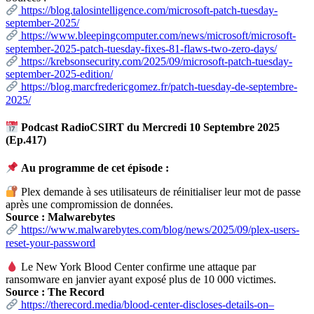
https://blog.talosintelligence.com/microsoft-patch-tuesday-
september-2025/
https://www.bleepingcomputer.com/news/microsoft/microsoft-
september-2025-patch-tuesday-fixes-81-flaws-two-zero-days/
https://krebsonsecurity.com/2025/09/microsoft-patch-tuesday-
september-2025-edition/
https://blog.marcfredericgomez.fr/patch-tuesday-de-septembre-
2025/
Podcast RadioCSIRT du Mercredi 10 Septembre 2025
(Ep.417)
Au programme de cet épisode :
Plex demande à ses utilisateurs de réinitialiser leur mot de passe
après une compromission de données.
Source : Malwarebytes
https://www.malwarebytes.com/blog/news/2025/09/plex-users-
reset-your-password
Le New York Blood Center confirme une attaque par
ransomware en janvier ayant exposé plus de 10 000 victimes.
Source : The Record
https://therecord.media/blood-center-discloses-details-on–