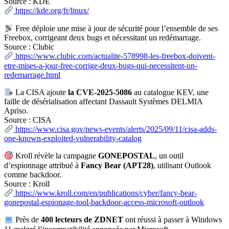
Source : KDE
https://kde.org/fr/linux/
Free déploie une mise à jour de sécurité pour l’ensemble de ses
Freebox, corrigeant deux bugs et nécessitant un redémarrage.
Source : Clubic
https://www.clubic.com/actualite-578998-les-freebox-doivent-
etre-mises-a-jour-free-corrige-deux-bugs-qui-necessitent-un-
redemarrage.html
La CISA ajoute
la CVE-2025-5086
au catalogue KEV, une
faille de désérialisation affectant Dassault Systèmes DELMIA
Apriso.
Source : CISA
https://www.cisa.gov/news-events/alerts/2025/09/11/cisa-adds-
one-known-exploited-vulnerability-catalog
Kroll révèle la campagne
GONEPOSTAL
, un outil
d’espionnage attribué à
Fancy Bear (APT28)
, utilisant Outlook
comme backdoor.
Source : Kroll
https://www.kroll.com/en/publications/cyber/fancy-bear-
gonepostal-espionage-tool-backdoor-access-microsoft-outlook
Près de
400 lecteurs de ZDNET
ont réussi à passer à Windows