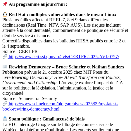
Au programme aujourd’hui :
Red Hat : multiples vulnérabilités dans le noyau Linux
Plusieurs failles affectent RHEL 7, 8 et 9 dans différentes
déclinaisons (Real Time, NFV, SAP, AUS). Les risques incluent
atteinte à la confidentialité, contournement de politique de sécurité et
déni de service à distance.
Correctifs disponibles dans les bulletins RHSA publiés entre le 2 et
le 4 septembre.
Source : CERT-FR
https://www.cert.ssi.gouv.fr/avis/CERTFR-2025-AVI-0757/
Rewiring Democracy – Bruce Schneier et Nathan Sanders
Publication prévue le 21 octobre 2025 chez MIT Press du
livre
Rewiring Democracy: How AI will Transform our Politics,
Government, and Citizenship
. L’ouvrage explore l’impact de l’IA
sur la politique, la législation, l’administration, la justice et la
citoyenneté.
Source : Schneier on Security
https://www.schneier.com/blog/archives/2025/09/my-latest-
book-rewiring-democracy.html
Spam politique : Gmail accusé de biais
La FTC interroge Google sur le filtrage de courriels issus de
WinRed, la plateforme républicaine. Les experts soulignent que