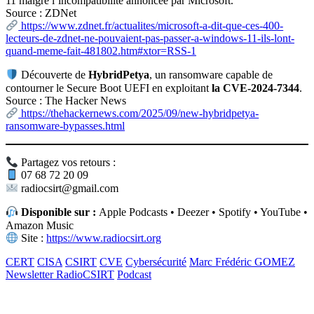
11 malgré l’incompatibilité annoncée par Microsoft.
Source : ZDNet
https://www.zdnet.fr/actualites/microsoft-a-dit-que-ces-400-
lecteurs-de-zdnet-ne-pouvaient-pas-passer-a-windows-11-ils-lont-
quand-meme-fait-481802.htm#xtor=RSS-1
Découverte de
HybridPetya
, un ransomware capable de
contourner le Secure Boot UEFI en exploitant
la CVE-2024-7344
.
Source : The Hacker News
https://thehackernews.com/2025/09/new-hybridpetya-
ransomware-bypasses.html
Partagez vos retours :
07 68 72 20 09
radiocsirt@gmail.com
Disponible sur :
Apple Podcasts • Deezer • Spotify • YouTube •
Amazon Music
Site :
https://www.radiocsirt.org
CERT
CISA
CSIRT
CVE
Cybersécurité
Marc Frédéric GOMEZ
Newsletter RadioCSIRT
Podcast