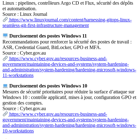
Linux : pipelines, contrôleurs Argo CD et Flux, sécurité des dépôts
et automatisation.
Source : Linux Journal
https://www.linuxjournal.com/content/harnessing-gitops-linux-
seamless-git-first-infrastructure-management
Durcissement des postes Windows 11
Recommandations pour renforcer la sécurité des postes de travail :
ASR, Credential Guard, BitLocker, GPO et MFA.
Source : Cyber.gov.au
https://www.cyber.gov.au/resources-business-and-
government/maintaining-devices-and-systems/system-hardening-
and-administration/system-hardening/hardening-microsoft-windows-
11-workstations
Durcissement des postes Windows 10
Mesures de sécurité prioritaires pour réduire la surface d’attaque sur
Windows 10 : contrôle applicatif, mises à jour, configuration GPO et
gestion des comptes.
Source : Cyber.gov.au
https://www.cyber.gov.au/resources-business-and-
government/maintaining-devices-and-systems/system-hardening-
and-administration/system-hardening/hardening-microsoft-windows-
10-workstations