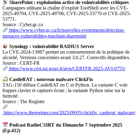
SharePoint : exploitation active de vulnérabilités critiques
Campagnes utilisant la chaîne d’exploit ToolShell avec les CVE-
2025-49704, CVE-2025-49706, CVE-2025-53770 et CVE-2025-
53771.
Source : Cyber.gc.ca
https://www.cyber.gc.ca/fr/nouvelles-evenements/detection-
menaces-vulnerabilites-touchant-sharepoint
Synology : vulnérabilité RADIUS Server
La CVE-2024-13987 permet un contournement de la politique de
sécurité. Versions concernées avant 3.0.27. Correctifs disponibles.
Source : CERT-FR
https://www.cert.ssi.gouv.fr/avis/CERTFR-2025-AVI-0755/
CastleRAT : nouveau malware ClickFix
TAG-150 diffuse CastleRAT en C et Python. La variante C vole
frappes clavier et captures écran ; la variante Python mise sur la
furtivité.
Source : The Register
https://www.theregister.com/2025/09/05/clickfix_castlerat_malware/
Podcast RadioCSIRT du Dimanche 7 Septembre 2025
(Ep.412)