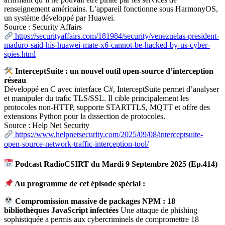
renseignement américains. L’appareil fonctionne sous HarmonyOS,
un système développé par Huawei.
Source : Security Affairs
https://securityaffairs.com/181984/security/venezuelas-president-
maduro-said-his-huawei-mate-x6-cannot-be-hacked-by-us-cyber-
spies.html
InterceptSuite : un nouvel outil open-source d’interception
réseau
Développé en C avec interface C#, InterceptSuite permet d’analyser
et manipuler du trafic TLS/SSL. Il cible principalement les
protocoles non-HTTP, supporte STARTTLS, MQTT et offre des
extensions Python pour la dissection de protocoles.
Source : Help Net Security
https://www.helpnetsecurity.com/2025/09/08/interceptsuite-
open-source-network-traffic-interception-tool/
Podcast RadioCSIRT du Mardi 9 Septembre 2025 (Ep.414)
Au programme de cet épisode spécial :
Compromission massive de packages NPM : 18
bibliothèques JavaScript infectées
Une attaque de phishing
sophistiquée a permis aux cybercriminels de compromettre 18