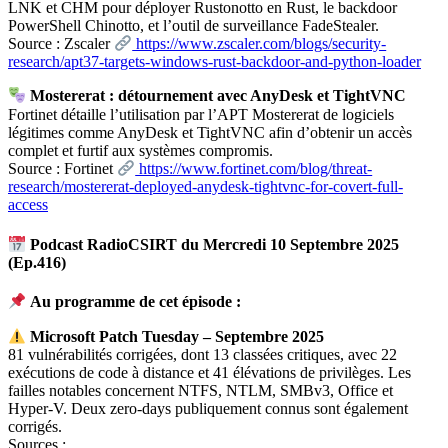
LNK et CHM pour déployer Rustonotto en Rust, le backdoor
PowerShell Chinotto, et l’outil de surveillance FadeStealer.
Source : Zscaler
https://www.zscaler.com/blogs/security-
research/apt37-targets-windows-rust-backdoor-and-python-loader
Mostererat : détournement avec AnyDesk et TightVNC
Fortinet détaille l’utilisation par l’APT Mostererat de logiciels
légitimes comme AnyDesk et TightVNC afin d’obtenir un accès
complet et furtif aux systèmes compromis.
Source : Fortinet
https://www.fortinet.com/blog/threat-
research/mostererat-deployed-anydesk-tightvnc-for-covert-full-
access
Podcast RadioCSIRT du Mercredi 10 Septembre 2025
(Ep.416)
Au programme de cet épisode :
Microsoft Patch Tuesday – Septembre 2025
81 vulnérabilités corrigées, dont 13 classées critiques, avec 22
exécutions de code à distance et 41 élévations de privilèges. Les
failles notables concernent NTFS, NTLM, SMBv3, Office et
Hyper-V. Deux zero-days publiquement connus sont également
corrigés.
Sources :