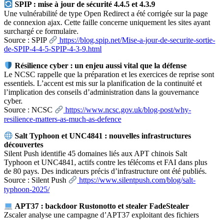
SPIP : mise à jour de sécurité 4.4.5 et 4.3.9
Une vulnérabilité de type Open Redirect a été corrigée sur la page
de connexion ajax. Cette faille concerne uniquement les sites ayant
surchargé ce formulaire.
Source : SPIP
https://blog.spip.net/Mise-a-jour-de-securite-sortie-
de-SPIP-4-4-5-SPIP-4-3-9.html
Résilience cyber : un enjeu aussi vital que la défense
Le NCSC rappelle que la préparation et les exercices de reprise sont
essentiels. L’accent est mis sur la planification de la continuité et
l’implication des conseils d’administration dans la gouvernance
cyber.
Source : NCSC
https://www.ncsc.gov.uk/blog-post/why-
resilience-matters-as-much-as-defence
Salt Typhoon et UNC4841 : nouvelles infrastructures
découvertes
Silent Push identifie 45 domaines liés aux APT chinois Salt
Typhoon et UNC4841, actifs contre les télécoms et FAI dans plus
de 80 pays. Des indicateurs précis d’infrastructure ont été publiés.
Source : Silent Push
https://www.silentpush.com/blog/salt-
typhoon-2025/
APT37 : backdoor Rustonotto et stealer FadeStealer
Zscaler analyse une campagne d’APT37 exploitant des fichiers