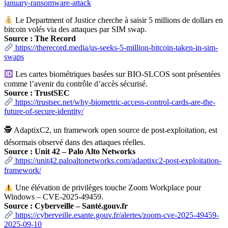
january-ransomware-attack
Le Department of Justice cherche à saisir 5 millions de dollars en
bitcoin volés via des attaques par SIM swap.
Source : The Record
https://therecord.media/us-seeks-5-million-bitcoin-taken-in-sim-
swaps
Les cartes biométriques basées sur BIO-SLCOS sont présentées
comme l’avenir du contrôle d’accès sécurisé.
Source : TrustSEC
https://trustsec.net/why-biometric-access-control-cards-are-the-
future-of-secure-identity/
🕵️ AdaptixC2, un framework open source de post-exploitation, est
désormais observé dans des attaques réelles.
Source : Unit 42 – Palo Alto Networks
https://unit42.paloaltonetworks.com/adaptixc2-post-exploitation-
framework/
Une élévation de privilèges touche Zoom Workplace pour
Windows – CVE-2025-49459.
Source : Cyberveille – Santé.gouv.fr
https://cyberveille.esante.gouv.fr/alertes/zoom-cve-2025-49459-
2025-09-10