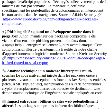
packages JavaScript populaires, téléchargés collectivement plus de 2
milliards de fois par semaine. Le malware injecté cible
spécifiquement les portefeuilles de cryptomonnaies en interceptant
les transactions dans les navigateurs. Source : Aikido Security
https://www.aikido.dev/blog/npm-debug-and-chalk-packages-
compromised
Phishing ciblé : quand un développeur tombe dans le
piège
Josh Junon, mainteneur des packages compromis, a été
victime d’un email de phishing provenant du faux domaine
« npmjs.help », enregistré seulement 3 jours avant l’attaque. Cette
compromission illustre parfaitement la fragilité de notre chaîne
d’approvisionnement logicielle moderne. Source : Krebs on Security
https://krebsonsecurity.com/2025/09/18-popular-code-packages-
hacked-rigged-to-steal-crypto/
Analyse technique : un malware intercepteur multi-
couches
Le code malveillant injecté dans les packages opère à
plusieurs niveaux : interception des fonctions JavaScript essentielles
(fetch, XMLHttpRequest), manipulation des API de portefeuilles
crypto, et remplacement discret des adresses de destination. Une
démonstration technique de l’ingénierie sociale appliquée au code.
Impact entreprise : billions de sites web potentiellement
affectés
Les packages compromis incluent des bibliothèques