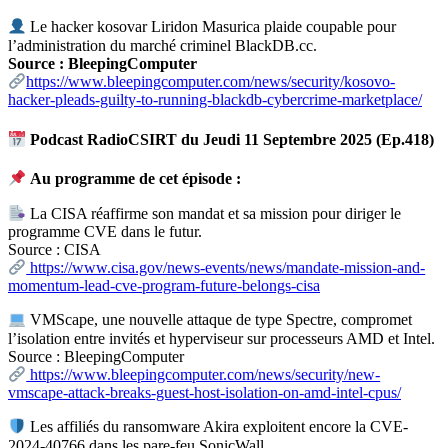
Le hacker kosovar Liridon Masurica plaide coupable pour
l’administration du marché criminel BlackDB.cc.
Source : BleepingComputer
https://www.bleepingcomputer.com/news/security/kosovo-
hacker-pleads-guilty-to-running-blackdb-cybercrime-marketplace/
Podcast RadioCSIRT du Jeudi 11 Septembre 2025 (Ep.418)
Au programme de cet épisode :
La CISA réaffirme son mandat et sa mission pour diriger le
programme CVE dans le futur.
Source : CISA
https://www.cisa.gov/news-events/news/mandate-mission-and-
momentum-lead-cve-program-future-belongs-cisa
VMScape, une nouvelle attaque de type Spectre, compromet
l’isolation entre invités et hyperviseur sur processeurs AMD et Intel.
Source : BleepingComputer
https://www.bleepingcomputer.com/news/security/new-
vmscape-attack-breaks-guest-host-isolation-on-amd-intel-cpus/
Les affiliés du ransomware Akira exploitent encore la CVE-
2024-40766 dans les pare-feu SonicWall.