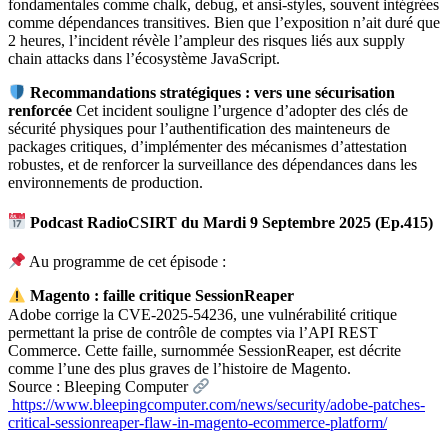
fondamentales comme chalk, debug, et ansi-styles, souvent intégrées
comme dépendances transitives. Bien que l’exposition n’ait duré que
2 heures, l’incident révèle l’ampleur des risques liés aux supply
chain attacks dans l’écosystème JavaScript.
Recommandations stratégiques : vers une sécurisation
renforcée
Cet incident souligne l’urgence d’adopter des clés de
sécurité physiques pour l’authentification des mainteneurs de
packages critiques, d’implémenter des mécanismes d’attestation
robustes, et de renforcer la surveillance des dépendances dans les
environnements de production.
Podcast RadioCSIRT du Mardi 9 Septembre 2025 (Ep.415)
Au programme de cet épisode :
Magento : faille critique SessionReaper
Adobe corrige la CVE-2025-54236, une vulnérabilité critique
permettant la prise de contrôle de comptes via l’API REST
Commerce. Cette faille, surnommée SessionReaper, est décrite
comme l’une des plus graves de l’histoire de Magento.
Source : Bleeping Computer
https://www.bleepingcomputer.com/news/security/adobe-patches-
critical-sessionreaper-flaw-in-magento-ecommerce-platform/