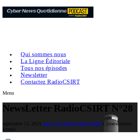
Qui sommes nous
La Ligne Éditoriale
Tous nos épisodes
Newsletter
Contactez RadioCSIRT
Menu
NewsLetter RadioCSIRT N°28
septembre 13, 2025
marc
Newsletter RadioCSIRT
Commentaires
fermés