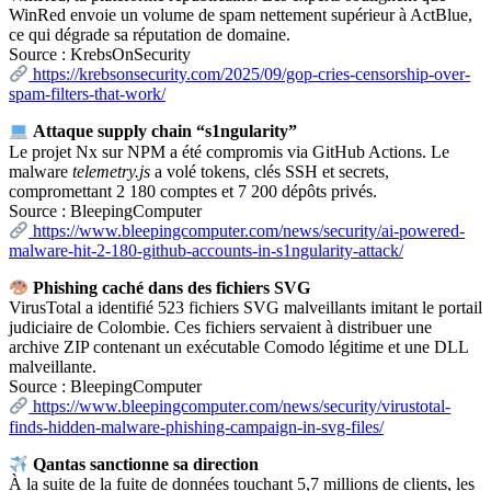
WinRed envoie un volume de spam nettement supérieur à ActBlue,
ce qui dégrade sa réputation de domaine.
Source : KrebsOnSecurity
https://krebsonsecurity.com/2025/09/gop-cries-censorship-over-
spam-filters-that-work/
Attaque supply chain “s1ngularity”
Le projet Nx sur NPM a été compromis via GitHub Actions. Le
malware
telemetry.js
a volé tokens, clés SSH et secrets,
compromettant 2 180 comptes et 7 200 dépôts privés.
Source : BleepingComputer
https://www.bleepingcomputer.com/news/security/ai-powered-
malware-hit-2-180-github-accounts-in-s1ngularity-attack/
Phishing caché dans des fichiers SVG
VirusTotal a identifié 523 fichiers SVG malveillants imitant le portail
judiciaire de Colombie. Ces fichiers servaient à distribuer une
archive ZIP contenant un exécutable Comodo légitime et une DLL
malveillante.
Source : BleepingComputer
https://www.bleepingcomputer.com/news/security/virustotal-
finds-hidden-malware-phishing-campaign-in-svg-files/
Qantas sanctionne sa direction
À la suite de la fuite de données touchant 5,7 millions de clients, les