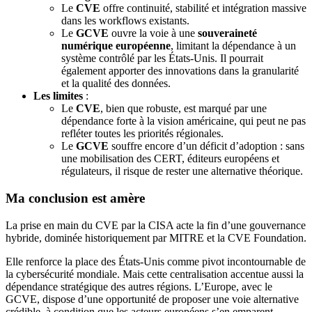
Le
CVE
offre continuité, stabilité et intégration massive
dans les workflows existants.
Le
GCVE
ouvre la voie à une
souveraineté
numérique européenne
, limitant la dépendance à un
système contrôlé par les États-Unis. Il pourrait
également apporter des innovations dans la granularité
et la qualité des données.
Les limites
:
Le
CVE
, bien que robuste, est marqué par une
dépendance forte à la vision américaine, qui peut ne pas
refléter toutes les priorités régionales.
Le
GCVE
souffre encore d’un déficit d’adoption : sans
une mobilisation des CERT, éditeurs européens et
régulateurs, il risque de rester une alternative théorique.
Ma conclusion est amère
La prise en main du CVE par la CISA acte la fin d’une gouvernance
hybride, dominée historiquement par MITRE et la CVE Foundation.
Elle renforce la place des États-Unis comme pivot incontournable de
la cybersécurité mondiale. Mais cette centralisation accentue aussi la
dépendance stratégique des autres régions. L’Europe, avec le
GCVE, dispose d’une opportunité de proposer une voie alternative
crédible, à condition que les acteurs européens s’en emparent