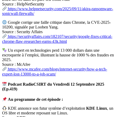
Source : HelpNetSecurity
https://www.helpnetsecurity.com/2025/09/11/akira-ransomware-
sonicwall-firewalls/
Google corrige une faille critique dans Chrome, la CVE-2025-
10200, signalée par Looben Yang.
Source : Security Affairs
https://securityaffairs.com/182107/security/google-fixes-critical-
chrome-flaw-researcher-earns-43k.html
Un expert en technologies perd 13 000 dollars dans une
escroquerie à l’emploi, illustrant la hausse de 1000 % des fraudes en
2025.
Source : McAfee
https://www.mcafee.com/blogs/internet-security/how-a-tech-
expert-lost-13000-to-a-job-scam/
Podcast RadioCSIRT du Vendredi 12 Septembre 2025
(Ep.419)
Au programme de cet épisode :
KDE annonce son futur système d’exploitation
KDE Linux
, un
OS libre et moderne reposant sur Linux.