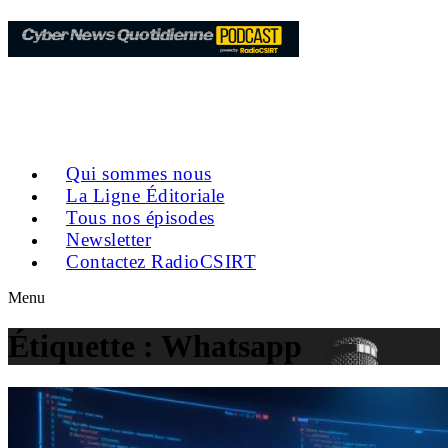
Qui sommes nous
La Ligne Éditoriale
Tous nos épisodes
Newsletter
Contactez RadioCSIRT
Menu
Étiquette :
Whatsapp