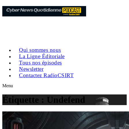
Qui sommes nous
La Ligne Éditoriale
Tous nos épisodes
Newsletter
Contactez RadioCSIRT
Menu
Étiquette :
Undefend