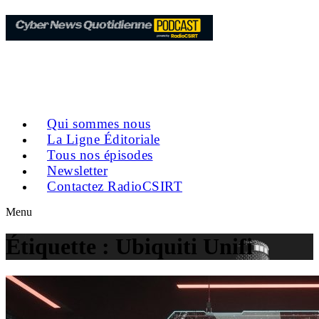
Qui sommes nous
La Ligne Éditoriale
Tous nos épisodes
Newsletter
Contactez RadioCSIRT
Menu
Étiquette :
Ubiquiti Unifi