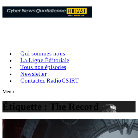
Qui sommes nous
La Ligne Éditoriale
Tous nos épisodes
Newsletter
Contactez RadioCSIRT
Menu
Étiquette :
The Record