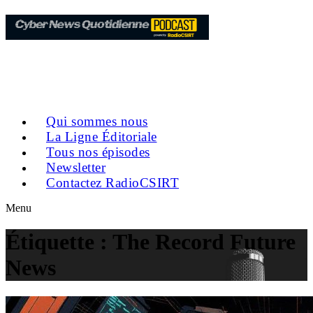
Qui sommes nous
La Ligne Éditoriale
Tous nos épisodes
Newsletter
Contactez RadioCSIRT
Menu
Étiquette :
The Record Future
News