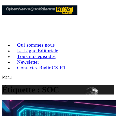
Qui sommes nous
La Ligne Éditoriale
Tous nos épisodes
Newsletter
Contactez RadioCSIRT
Menu
Étiquette :
SOC