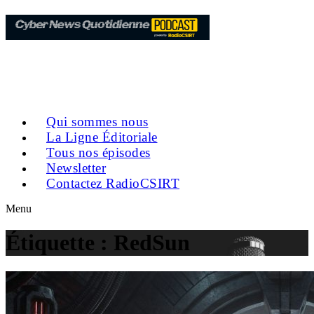
Qui sommes nous
La Ligne Éditoriale
Tous nos épisodes
Newsletter
Contactez RadioCSIRT
Menu
Étiquette :
RedSun