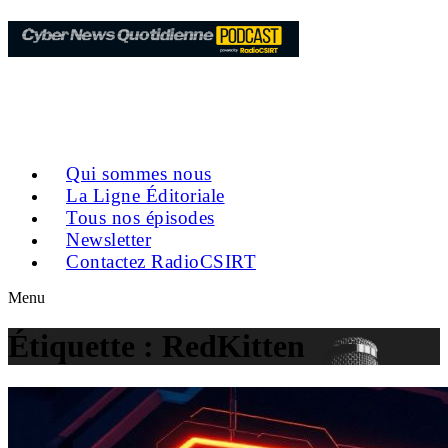
Qui sommes nous
La Ligne Éditoriale
Tous nos épisodes
Newsletter
Contactez RadioCSIRT
Menu
Étiquette :
RedKitten