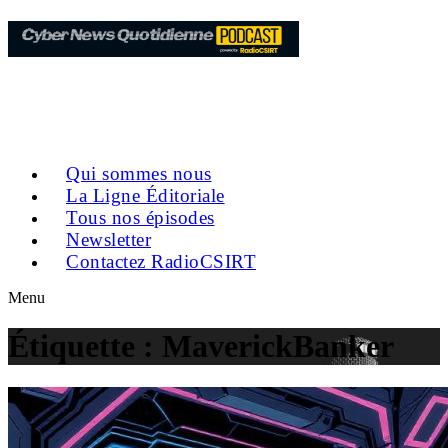
Qui sommes nous
La Ligne Éditoriale
Tous nos épisodes
Newsletter
Contactez RadioCSIRT
Menu
Étiquette :
MaverickBanker