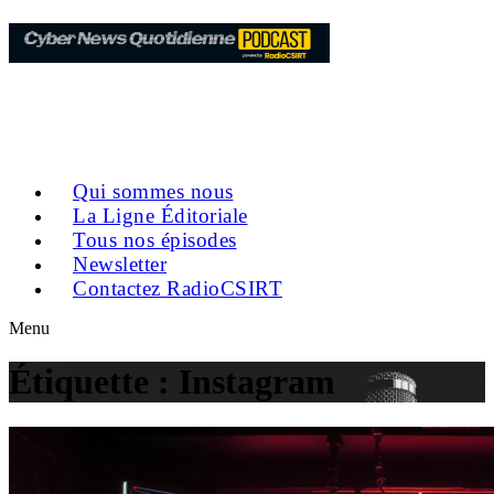
Qui sommes nous
La Ligne Éditoriale
Tous nos épisodes
Newsletter
Contactez RadioCSIRT
Menu
Étiquette :
Instagram