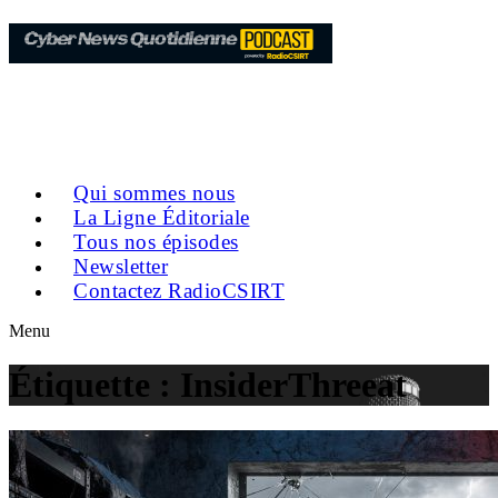
Qui sommes nous
La Ligne Éditoriale
Tous nos épisodes
Newsletter
Contactez RadioCSIRT
Menu
Étiquette :
InsiderThreeat