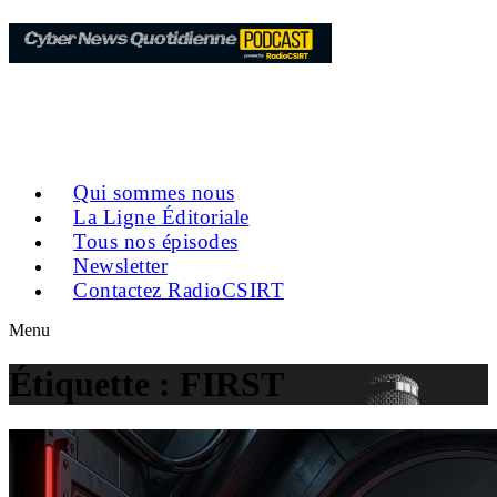
Qui sommes nous
La Ligne Éditoriale
Tous nos épisodes
Newsletter
Contactez RadioCSIRT
Menu
Étiquette :
FIRST