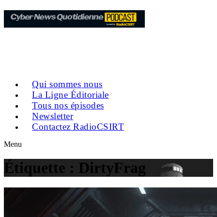
Qui sommes nous
La Ligne Éditoriale
Tous nos épisodes
Newsletter
Contactez RadioCSIRT
Menu
Étiquette :
DirtyFrag