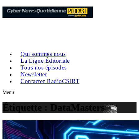
Qui sommes nous
La Ligne Éditoriale
Tous nos épisodes
Newsletter
Contactez RadioCSIRT
Menu
Étiquette :
DataMasters