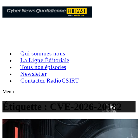
Qui sommes nous
La Ligne Éditoriale
Tous nos épisodes
Newsletter
Contactez RadioCSIRT
Menu
Étiquette :
CVE-2026-20182