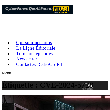
Qui sommes nous
La Ligne Éditoriale
Tous nos épisodes
Newsletter
Contactez RadioCSIRT
Menu
Étiquette :
CVE-2024-5728