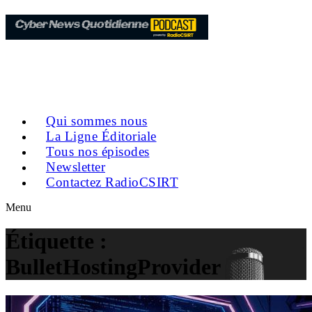
Qui sommes nous
La Ligne Éditoriale
Tous nos épisodes
Newsletter
Contactez RadioCSIRT
Menu
Étiquette :
BulletHostingProvider