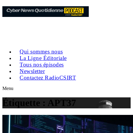
Qui sommes nous
La Ligne Éditoriale
Tous nos épisodes
Newsletter
Contactez RadioCSIRT
Menu
Étiquette :
APT37