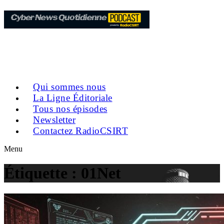
Qui sommes nous
La Ligne Éditoriale
Tous nos épisodes
Newsletter
Contactez RadioCSIRT
Menu
Étiquette :
01Net