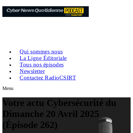
Qui sommes nous
La Ligne Éditoriale
Tous nos épisodes
Newsletter
Contactez RadioCSIRT
Menu
Votre actu Cybersécurité du
Dimanche 20 Avril 2025
(Épisode 262)