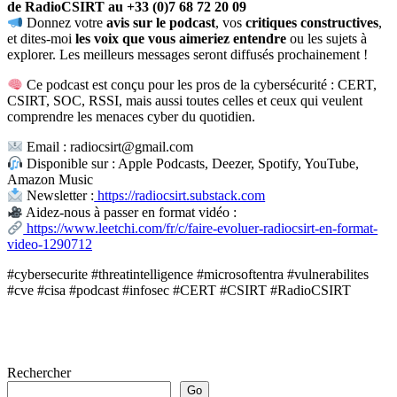
de RadioCSIRT au +33 (0)7 68 72 20 09
Donnez votre
avis sur le podcast
, vos
critiques constructives
,
et dites-moi
les voix que vous aimeriez entendre
ou les sujets à
explorer. Les meilleurs messages seront diffusés prochainement !
Ce podcast est conçu pour les pros de la cybersécurité : CERT,
CSIRT, SOC, RSSI, mais aussi toutes celles et ceux qui veulent
comprendre les menaces cyber du quotidien.
Email : radiocsirt@gmail.com
Disponible sur : Apple Podcasts, Deezer, Spotify, YouTube,
Amazon Music
Newsletter :
https://radiocsirt.substack.com
Aidez-nous à passer en format vidéo :
https://www.leetchi.com/fr/c/faire-evoluer-radiocsirt-en-format-
video-1290712
#cybersecurite #threatintelligence #microsoftentra #vulnerabilites
#cve #cisa #podcast #infosec #CERT #CSIRT #RadioCSIRT
Rechercher
Go