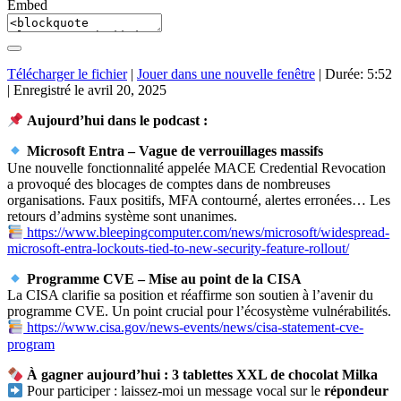
Embed
Télécharger le fichier
|
Jouer dans une nouvelle fenêtre
|
Durée: 5:52
|
Enregistré le avril 20, 2025
Aujourd’hui dans le podcast :
Microsoft Entra – Vague de verrouillages massifs
Une nouvelle fonctionnalité appelée MACE Credential Revocation
a provoqué des blocages de comptes dans de nombreuses
organisations. Faux positifs, MFA contourné, alertes erronées… Les
retours d’admins système sont unanimes.
https://www.bleepingcomputer.com/news/microsoft/widespread-
microsoft-entra-lockouts-tied-to-new-security-feature-rollout/
Programme CVE – Mise au point de la CISA
La CISA clarifie sa position et réaffirme son soutien à l’avenir du
programme CVE. Un point crucial pour l’écosystème vulnérabilités.
https://www.cisa.gov/news-events/news/cisa-statement-cve-
program
À gagner aujourd’hui : 3 tablettes XXL de chocolat Milka
Pour participer : laissez-moi un message vocal sur le
répondeur