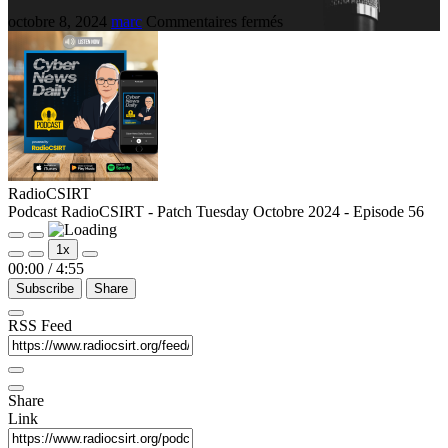
octobre 8, 2024
marc
Commentaires fermés
RadioCSIRT
Podcast RadioCSIRT - Patch Tuesday Octobre 2024 - Episode 56
1x
00:00
/
4:55
Subscribe
Share
RSS Feed
Share
Link