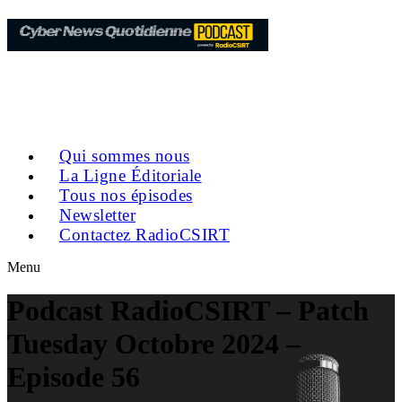
Qui sommes nous
La Ligne Éditoriale
Tous nos épisodes
Newsletter
Contactez RadioCSIRT
Menu
Podcast RadioCSIRT – Patch
Tuesday Octobre 2024 –
Episode 56