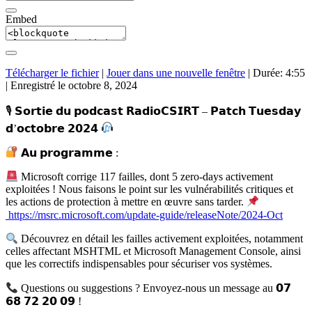
Embed
Télécharger le fichier
|
Jouer dans une nouvelle fenêtre
|
Durée: 4:55
|
Enregistré le octobre 8, 2024
🎙 𝗦𝗼𝗿𝘁𝗶𝗲 𝗱𝘂 𝗽𝗼𝗱𝗰𝗮𝘀𝘁 𝗥𝗮𝗱𝗶𝗼𝗖𝗦𝗜𝗥𝗧 – 𝗣𝗮𝘁𝗰𝗵 𝗧𝘂𝗲𝘀𝗱𝗮𝘆
𝗱’𝗼𝗰𝘁𝗼𝗯𝗿𝗲 𝟮𝟬𝟮𝟰
𝗔𝘂 𝗽𝗿𝗼𝗴𝗿𝗮𝗺𝗺𝗲 :
Microsoft corrige 117 failles, dont 5 zero-days activement
exploitées ! Nous faisons le point sur les vulnérabilités critiques et
les actions de protection à mettre en œuvre sans tarder.
https://msrc.microsoft.com/update-guide/releaseNote/2024-Oct
Découvrez en détail les failles activement exploitées, notamment
celles affectant MSHTML et Microsoft Management Console, ainsi
que les correctifs indispensables pour sécuriser vos systèmes.
Questions ou suggestions ? Envoyez-nous un message au 𝟬𝟳
𝟲𝟴 𝟳𝟮 𝟮𝟬 𝟬𝟵 !