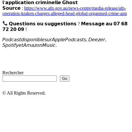
𝗹’𝗮𝗽𝗽𝗹𝗶𝗰𝗮𝘁𝗶𝗼𝗻 𝗰𝗿𝗶𝗺𝗶𝗻𝗲𝗹𝗹𝗲 𝗚𝗵𝗼𝘀𝘁
𝗦𝗼𝘂𝗿𝗰𝗲 :
https://www.afp.gov.au/news-centre/media-release/afp-
operation-kraken-charges-alleged-head-global-organised-crime-app
𝗤𝘂𝗲𝘀𝘁𝗶𝗼𝗻𝘀 𝗼𝘂 𝘀𝘂𝗴𝗴𝗲𝘀𝘁𝗶𝗼𝗻𝘀 ? 𝗠𝗲𝘀𝘀𝗮𝗴𝗲 𝗮𝘂 𝟬𝟳 𝟲𝟴
𝟳𝟮 𝟮𝟬 𝟬𝟵 !
𝘗𝘰𝘥𝘤𝘢𝘴𝘵𝘥𝘪𝘴𝘱𝘰𝘯𝘪𝘣𝘭𝘦𝘴𝘶𝘳𝘈𝘱𝘱𝘭𝘦𝘗𝘰𝘥𝘤𝘢𝘴𝘵𝘴, 𝘋𝘦𝘦𝘻𝘦𝘳,
𝘚𝘱𝘰𝘵𝘪𝘧𝘺𝘦𝘵𝘈𝘮𝘢𝘻𝘰𝘯𝘔𝘶𝘴𝘪𝘤.
Rechercher
Go
© All Rights Reserved.