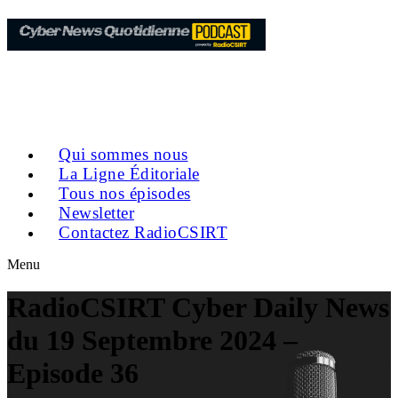
Qui sommes nous
La Ligne Éditoriale
Tous nos épisodes
Newsletter
Contactez RadioCSIRT
Menu
RadioCSIRT Cyber Daily News
du 19 Septembre 2024 –
Episode 36