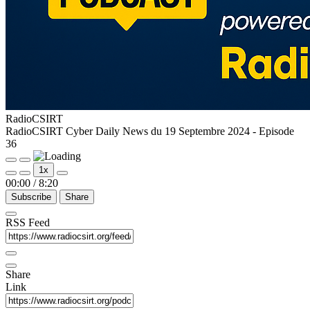
RadioCSIRT
RadioCSIRT Cyber Daily News du 19 Septembre 2024 - Episode
36
1x
00:00
/
8:20
Subscribe
Share
RSS Feed
Share
Link