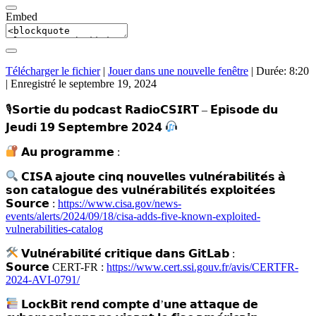
Embed
Télécharger le fichier
|
Jouer dans une nouvelle fenêtre
|
Durée: 8:20
|
Enregistré le septembre 19, 2024
🎙𝗦𝗼𝗿𝘁𝗶𝗲 𝗱𝘂 𝗽𝗼𝗱𝗰𝗮𝘀𝘁 𝗥𝗮𝗱𝗶𝗼𝗖𝗦𝗜𝗥𝗧 – 𝗘́𝗽𝗶𝘀𝗼𝗱𝗲 𝗱𝘂
𝗝𝗲𝘂𝗱𝗶 𝟭𝟵 𝗦𝗲𝗽𝘁𝗲𝗺𝗯𝗿𝗲 𝟮𝟬𝟮𝟰
𝗔𝘂 𝗽𝗿𝗼𝗴𝗿𝗮𝗺𝗺𝗲 :
𝗖𝗜𝗦𝗔 𝗮𝗷𝗼𝘂𝘁𝗲 𝗰𝗶𝗻𝗾 𝗻𝗼𝘂𝘃𝗲𝗹𝗹𝗲𝘀 𝘃𝘂𝗹𝗻𝗲́𝗿𝗮𝗯𝗶𝗹𝗶𝘁𝗲́𝘀 𝗮̀
𝘀𝗼𝗻 𝗰𝗮𝘁𝗮𝗹𝗼𝗴𝘂𝗲 𝗱𝗲𝘀 𝘃𝘂𝗹𝗻𝗲́𝗿𝗮𝗯𝗶𝗹𝗶𝘁𝗲́𝘀 𝗲𝘅𝗽𝗹𝗼𝗶𝘁𝗲́𝗲𝘀
𝗦𝗼𝘂𝗿𝗰𝗲 :
https://www.cisa.gov/news-
events/alerts/2024/09/18/cisa-adds-five-known-exploited-
vulnerabilities-catalog
𝗩𝘂𝗹𝗻𝗲́𝗿𝗮𝗯𝗶𝗹𝗶𝘁𝗲́ 𝗰𝗿𝗶𝘁𝗶𝗾𝘂𝗲 𝗱𝗮𝗻𝘀 𝗚𝗶𝘁𝗟𝗮𝗯 :
𝗦𝗼𝘂𝗿𝗰𝗲 CERT-FR :
https://www.cert.ssi.gouv.fr/avis/CERTFR-
2024-AVI-0791/
𝗟𝗼𝗰𝗸𝗕𝗶𝘁 𝗿𝗲𝗻𝗱 𝗰𝗼𝗺𝗽𝘁𝗲 𝗱’𝘂𝗻𝗲 𝗮𝘁𝘁𝗮𝗾𝘂𝗲 𝗱𝗲