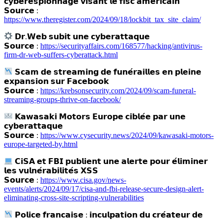
𝗰𝘆𝗯𝗲𝗿𝗲𝘀𝗽𝗶𝗼𝗻𝗻𝗮𝗴𝗲 𝘃𝗶𝘀𝗮𝗻𝘁 𝗹𝗲 𝗳𝗶𝘀𝗰 𝗮𝗺𝗲́𝗿𝗶𝗰𝗮𝗶𝗻
𝗦𝗼𝘂𝗿𝗰𝗲 :
https://www.theregister.com/2024/09/18/lockbit_tax_site_claim/
𝗗𝗿.𝗪𝗲𝗯 𝘀𝘂𝗯𝗶𝘁 𝘂𝗻𝗲 𝗰𝘆𝗯𝗲𝗿𝗮𝘁𝘁𝗮𝗾𝘂𝗲
𝗦𝗼𝘂𝗿𝗰𝗲 :
https://securityaffairs.com/168577/hacking/antivirus-
firm-dr-web-suffers-cyberattack.html
𝗦𝗰𝗮𝗺 𝗱𝗲 𝘀𝘁𝗿𝗲𝗮𝗺𝗶𝗻𝗴 𝗱𝗲 𝗳𝘂𝗻𝗲́𝗿𝗮𝗶𝗹𝗹𝗲𝘀 𝗲𝗻 𝗽𝗹𝗲𝗶𝗻𝗲
𝗲𝘅𝗽𝗮𝗻𝘀𝗶𝗼𝗻 𝘀𝘂𝗿 𝗙𝗮𝗰𝗲𝗯𝗼𝗼𝗸
𝗦𝗼𝘂𝗿𝗰𝗲 :
https://krebsonsecurity.com/2024/09/scam-funeral-
streaming-groups-thrive-on-facebook/
𝗞𝗮𝘄𝗮𝘀𝗮𝗸𝗶 𝗠𝗼𝘁𝗼𝗿𝘀 𝗘𝘂𝗿𝗼𝗽𝗲 𝗰𝗶𝗯𝗹𝗲́𝗲 𝗽𝗮𝗿 𝘂𝗻𝗲
𝗰𝘆𝗯𝗲𝗿𝗮𝘁𝘁𝗮𝗾𝘂𝗲
𝗦𝗼𝘂𝗿𝗰𝗲 :
https://www.cysecurity.news/2024/09/kawasaki-motors-
europe-targeted-by.html
𝗖𝗶𝗦𝗔 𝗲𝘁 𝗙𝗕𝗜 𝗽𝘂𝗯𝗹𝗶𝗲𝗻𝘁 𝘂𝗻𝗲 𝗮𝗹𝗲𝗿𝘁𝗲 𝗽𝗼𝘂𝗿 𝗲́𝗹𝗶𝗺𝗶𝗻𝗲𝗿
𝗹𝗲𝘀 𝘃𝘂𝗹𝗻𝗲́𝗿𝗮𝗯𝗶𝗹𝗶𝘁𝗲́𝘀 𝗫𝗦𝗦
𝗦𝗼𝘂𝗿𝗰𝗲 :
https://www.cisa.gov/news-
events/alerts/2024/09/17/cisa-and-fbi-release-secure-design-alert-
eliminating-cross-site-scripting-vulnerabilities
𝗣𝗼𝗹𝗶𝗰𝗲 𝗳𝗿𝗮𝗻𝗰𝗮𝗶𝘀𝗲 : 𝗶𝗻𝗰𝘂𝗹𝗽𝗮𝘁𝗶𝗼𝗻 𝗱𝘂 𝗰𝗿𝗲́𝗮𝘁𝗲𝘂𝗿 𝗱𝗲