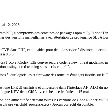
 mai 12, 2026
TeamPCP, a compromis des centaines de packages npm et PyPI dont TanS
er des versions malveillantes avec attestation de provenance SLSA Bui
dans PHP, exploitables pour déni de service à distance, injection S
es à 8.5.6.
PT-5.5 et Codex. Elle couvre secure code review, threat modeling, malw
ion testing et red teaming sous accès contrôlé.
es à jour logicielles et firmware des routeurs étrangers inscrits sur la
st une LPE déterministe et universelle dans l’interface AF_ALG du noy
 catalogue KEV de la CISA avec échéance fédérale au 15 mai.
on authentifiée affectant toutes les versions de Code Runner MCP Serv
rbitraire via child_process.exec(). Aucun correctif disponible.