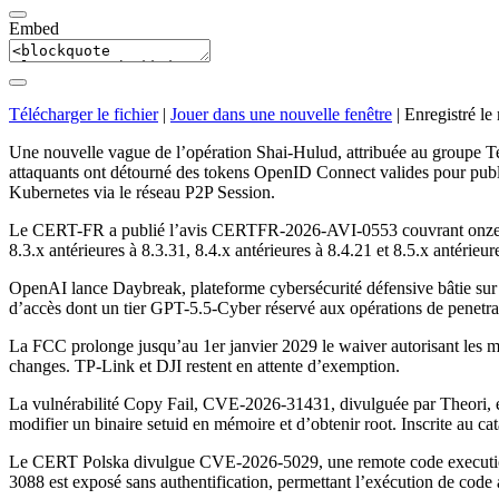
Embed
Télécharger le fichier
|
Jouer dans une nouvelle fenêtre
|
Enregistré le
Une nouvelle vague de l’opération Shai-Hulud, attribuée au groupe 
attaquants ont détourné des tokens OpenID Connect valides pour publi
Kubernetes via le réseau P2P Session.
Le CERT-FR a publié l’avis CERTFR-2026-AVI-0553 couvrant onze CVE 
8.3.x antérieures à 8.3.31, 8.4.x antérieures à 8.4.21 et 8.5.x antérieur
OpenAI lance Daybreak, plateforme cybersécurité défensive bâtie sur G
d’accès dont un tier GPT-5.5-Cyber réservé aux opérations de penetrat
La FCC prolonge jusqu’au 1er janvier 2029 le waiver autorisant les mis
changes. TP-Link et DJI restent en attente d’exemption.
La vulnérabilité Copy Fail, CVE-2026-31431, divulguée par Theori, e
modifier un binaire setuid en mémoire et d’obtenir root. Inscrite au
Le CERT Polska divulgue CVE-2026-5029, une remote code execution n
3088 est exposé sans authentification, permettant l’exécution de code a