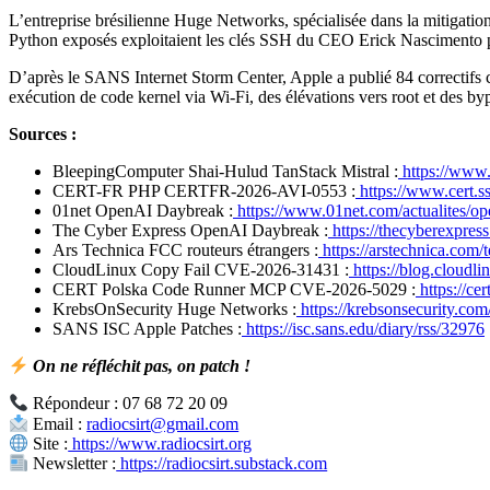
L’entreprise brésilienne Huge Networks, spécialisée dans la mitigat
Python exposés exploitaient les clés SSH du CEO Erick Nascimento pou
D’après le SANS Internet Storm Center, Apple a publié 84 correctifs
exécution de code kernel via Wi-Fi, des élévations vers root et des b
Sources :
BleepingComputer Shai-Hulud TanStack Mistral :
https://www.
CERT-FR PHP CERTFR-2026-AVI-0553 :
https://www.cert.
01net OpenAI Daybreak :
https://www.01net.com/actualites/open
The Cyber Express OpenAI Daybreak :
https://thecyberexpres
Ars Technica FCC routeurs étrangers :
https://arstechnica.com/
CloudLinux Copy Fail CVE-2026-31431 :
https://blog.cloudl
CERT Polska Code Runner MCP CVE-2026-5029 :
https://ce
KrebsOnSecurity Huge Networks :
https://krebsonsecurity.com
SANS ISC Apple Patches :
https://isc.sans.edu/diary/rss/32976
On ne réfléchit pas, on patch !
Répondeur : 07 68 72 20 09
Email :
radiocsirt@gmail.com
Site :
https://www.radiocsirt.org
Newsletter :
https://radiocsirt.substack.com