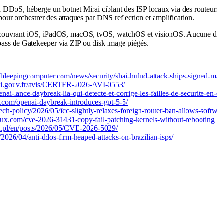
ion DDoS, héberge un botnet Mirai ciblant des ISP locaux via des rou
r orchestrer des attaques par DNS reflection et amplification.
 couvrant iOS, iPadOS, macOS, tvOS, watchOS et visionOS. Aucune des f
ypass de Gatekeeper via ZIP ou disk image piégés.
bleepingcomputer.com/news/security/shai-hulud-attack-ships-signed-ma
ssi.gouv.fr/avis/CERTFR-2026-AVI-0553/
ai-lance-daybreak-lia-qui-detecte-et-corrige-les-failles-de-securite-e
s.com/openai-daybreak-introduces-gpt-5-5/
tech-policy/2026/05/fcc-slightly-relaxes-foreign-router-ban-allows-soft
inux.com/cve-2026-31431-copy-fail-patching-kernels-without-rebooting
rt.pl/en/posts/2026/05/CVE-2026-5029/
/2026/04/anti-ddos-firm-heaped-attacks-on-brazilian-isps/