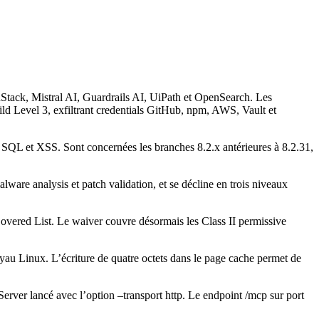
tack, Mistral AI, Guardrails AI, UiPath et OpenSearch. Les
ld Level 3, exfiltrant credentials GitHub, npm, AWS, Vault et
QL et XSS. Sont concernées les branches 8.2.x antérieures à 8.2.31,
are analysis et patch validation, et se décline en trois niveaux
 Covered List. Le waiver couvre désormais les Class II permissive
au Linux. L’écriture de quatre octets dans le page cache permet de
er lancé avec l’option –transport http. Le endpoint /mcp sur port