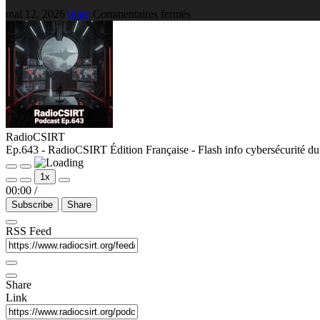
mai 12, 2026
marc
Commentaires fermés
RadioCSIRT
Ep.643 - RadioCSIRT Édition Française - Flash info cybersécurité d
1x
00:00
/
Subscribe
Share
RSS Feed
Share
Link