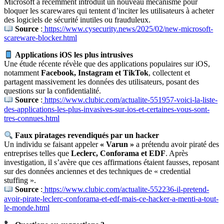
Microsoft a récemment introduit un nouveau mécanisme pour
bloquer les scarewares qui tentent d’inciter les utilisateurs à acheter
des logiciels de sécurité inutiles ou frauduleux.
Source
:
https://www.cysecurity.news/2025/02/new-microsoft-
scareware-blocker.html
Applications iOS les plus intrusives
Une étude récente révèle que des applications populaires sur iOS,
notamment
Facebook, Instagram et TikTok
, collectent et
partagent massivement les données des utilisateurs, posant des
questions sur la confidentialité.
Source
:
https://www.clubic.com/actualite-551957-voici-la-liste-
des-applications-les-plus-invasives-sur-ios-et-certaines-vous-sont-
tres-connues.html
Faux piratages revendiqués par un hacker
Un individu se faisant appeler
« Varun »
a prétendu avoir piraté des
entreprises telles que
Leclerc, Conforama et EDF
. Après
investigation, il s’avère que ces affirmations étaient fausses, reposant
sur des données anciennes et des techniques de « credential
stuffing ».
Source
:
https://www.clubic.com/actualite-552236-il-pretend-
avoir-pirate-leclerc-conforama-et-edf-mais-ce-hacker-a-menti-a-tout-
le-monde.html