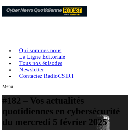
Qui sommes nous
La Ligne Éditoriale
Tous nos épisodes
Newsletter
Contactez RadioCSIRT
Menu
#182 – Vos actualités
quotidiennes en cybersécurité
du mercredi 5 février 2025