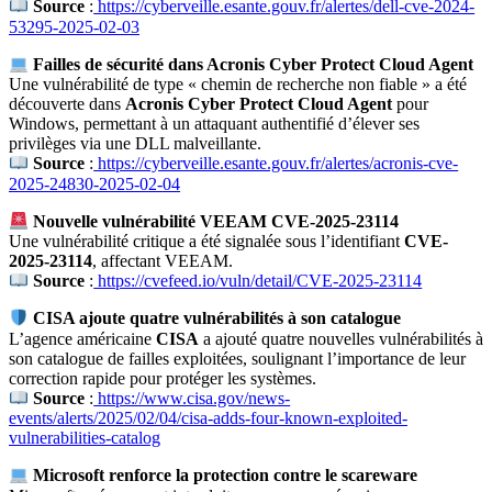
Source
:
https://cyberveille.esante.gouv.fr/alertes/dell-cve-2024-
53295-2025-02-03
Failles de sécurité dans Acronis Cyber Protect Cloud Agent
Une vulnérabilité de type « chemin de recherche non fiable » a été
découverte dans
Acronis Cyber Protect Cloud Agent
pour
Windows, permettant à un attaquant authentifié d’élever ses
privilèges via une DLL malveillante.
Source
:
https://cyberveille.esante.gouv.fr/alertes/acronis-cve-
2025-24830-2025-02-04
Nouvelle vulnérabilité VEEAM CVE-2025-23114
Une vulnérabilité critique a été signalée sous l’identifiant
CVE-
2025-23114
, affectant VEEAM.
Source
:
https://cvefeed.io/vuln/detail/CVE-2025-23114
CISA ajoute quatre vulnérabilités à son catalogue
L’agence américaine
CISA
a ajouté quatre nouvelles vulnérabilités à
son catalogue de failles exploitées, soulignant l’importance de leur
correction rapide pour protéger les systèmes.
Source
:
https://www.cisa.gov/news-
events/alerts/2025/02/04/cisa-adds-four-known-exploited-
vulnerabilities-catalog
Microsoft renforce la protection contre le scareware