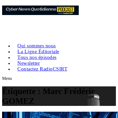
Qui sommes nous
La Ligne Éditoriale
Tous nos épisodes
Newsletter
Contactez RadioCSIRT
Menu
Étiquette :
Marc Frédéric
GOMEZ