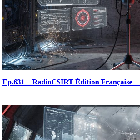
Ep.631 – RadioCSIRT Édition Française – fl