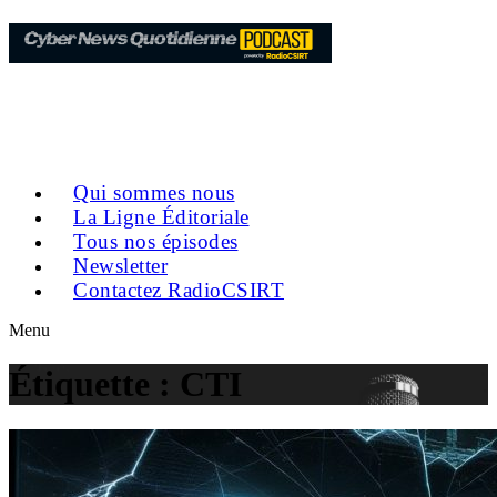
Qui sommes nous
La Ligne Éditoriale
Tous nos épisodes
Newsletter
Contactez RadioCSIRT
Menu
Étiquette :
CTI